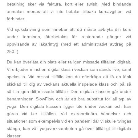
betalning sker via faktura, kort eller swish. Med bindande
anmälan menas att vi inte betalar tillbaka kursavgiften vid
förhinder.
Vid sjukskrivning som innebär att du måste avbryta din kurs
under terminen, återbetalas för resterande gånger vid
uppvisande av läkarintyg (med ett administrativt avdrag på
250:-).
Du kan överlåta din plats eller ta igen missade tillfällen digitalt.
Vi erbjuder minst en digital klass i veckan som sänds live, samt
spelas in. Vid missat tillfälle kan du efterfråga att få en länk
skickad till dig av veckans aktuella inspelade klass och på så
sätt ta igen ditt missade tillfälle. Den digitala klassen går under
benämningen SlowFlow och är ett bra substitut för all typ av
yoga. Den digitala klassen ligger ute under veckan och kan
göras vid fler tillfällen. Vid extraordinära händelser och
situationer som exempelvis vid en pandemi där vi skulle tvingas
stänga, kan vår yogaverksamheten gå över tillfälligt till digitala
klasser.