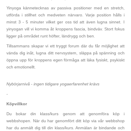
Yinyoga kännetecknas av passiva positioner med en stretch,
utförda i stillhet och medveten närvaro. Varje position hålls i
minst 3 - 5 minuter vilket ger oss tid att även lugna sinnet. I
yinyogan vill vi komma åt kroppens fascia, bindväv. Stort fokus
ligger på området runt höfter, ländrygg och ben.
Tillsammans skapar vi ett tryggt forum där du får möjlighet att
vända dig inåt, lugna ditt nervsystem, släppa på spänning och
öppna upp för kroppens egen förmåga att läka fysiskt, psykiskt
och emotionellt.
Nybörjarnivå - ingen tidigare yogaerfarenhet krävs
-
Köpvillkor
Du bokar din klass/kurs genom att genomföra köp i
webbshopen. När du har genomfört ditt köp via vår webbshop
har du anmält dig till din klass/kurs. Anmälan är bindande och