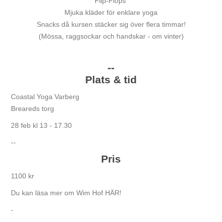
Flip-Flops
Mjuka kläder för enklare yoga
Snacks då kursen stäcker sig över flera timmar!
(Mössa, raggsockar och handskar - om vinter)
--
Plats & tid
Coastal Yoga Varberg
Breareds torg
28 feb kl 13 - 17.30
--
Pris
1100 kr
Du kan läsa mer om Wim Hof
HÄR!
-