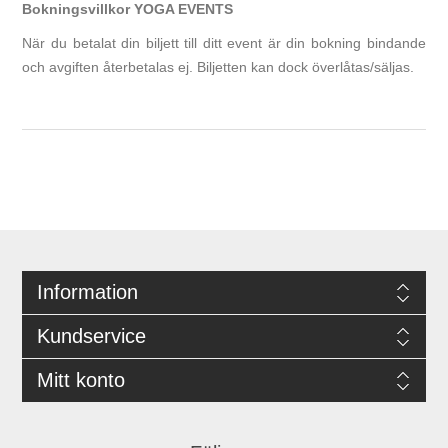
Bokningsvillkor YOGA EVENTS
När du betalat din biljett till ditt event är din bokning bindande
och avgiften återbetalas ej. Biljetten kan dock överlåtas/säljas.
Information
Kundservice
Mitt konto