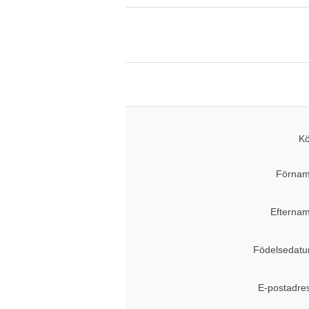
Kö
Förnam
Efternam
Födelsedatu
E-postadre