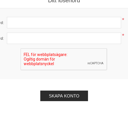
Ditt lösenord
*
d:
*
rd: