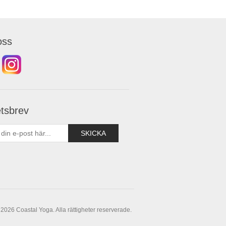
oss
tsbrev
2026 Coastal Yoga. Alla rättigheter reserverade.