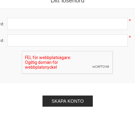
Ditt lösenord
*
d:
*
rd: