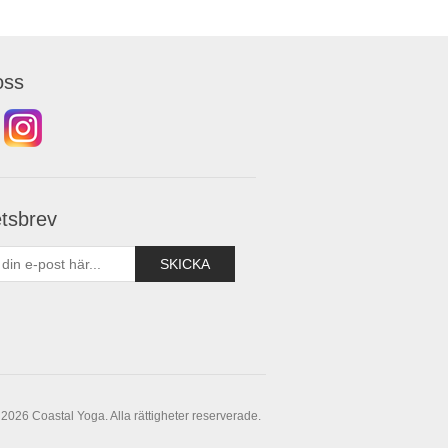
oss
tsbrev
2026 Coastal Yoga. Alla rättigheter reserverade.