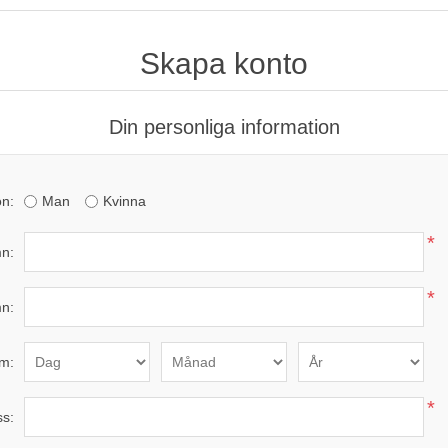
Skapa konto
Din personliga information
n:
Man
Kvinna
*
n:
*
n:
m:
*
ss: