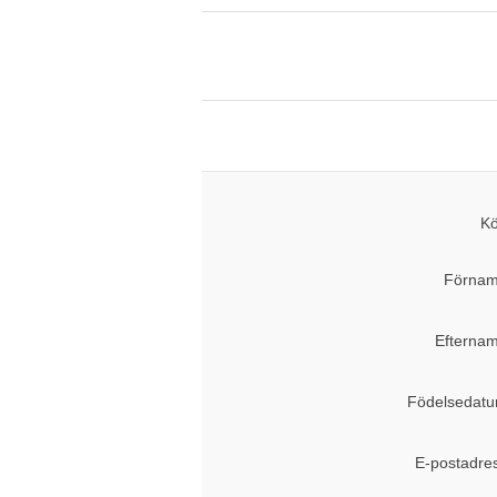
Kö
Förnam
Efternam
Födelsedatu
E-postadre