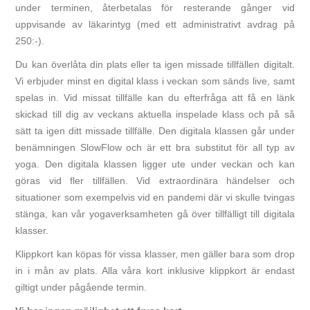
under terminen, återbetalas för resterande gånger vid
uppvisande av läkarintyg (med ett administrativt avdrag på
250:-).
Du kan överlåta din plats eller ta igen missade tillfällen digitalt.
Vi erbjuder minst en digital klass i veckan som sänds live, samt
spelas in. Vid missat tillfälle kan du efterfråga att få en länk
skickad till dig av veckans aktuella inspelade klass och på så
sätt ta igen ditt missade tillfälle. Den digitala klassen går under
benämningen SlowFlow och är ett bra substitut för all typ av
yoga. Den digitala klassen ligger ute under veckan och kan
göras vid fler tillfällen. Vid extraordinära händelser och
situationer som exempelvis vid en pandemi där vi skulle tvingas
stänga, kan vår yogaverksamheten gå över tillfälligt till digitala
klasser.
Klippkort kan köpas för vissa klasser, men gäller bara som drop
in i mån av plats. Alla våra kort inklusive klippkort är endast
giltigt under pågående termin.